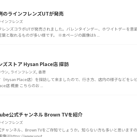
から恒例のラインフレンズUTが発売
ラインフレンズ
フレンズコラボUTが発売されました。バレンタインデー、ホワイトデーを意
と取れるものが多い様です。 ※本ページの画像はh ...
ンズストア Hysan Place店 探訪
ラウン
,
ラインフレンズ
,
香港
（Hysan Place店）を探訪して来ましたので、行き方、店内の様子などをレ
ce店 概要 こちらのお ...
ouTube公式チャンネル Brown TVを紹介
ラインフレンズ
公式チャンネル、Brown TVをご存知でしょうか。知らない方も多いと思います
ps://www.yout ...