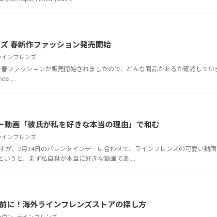
&フレンズ 春新作ファッション発売開始
ラインフレンズ
ンズ)の新作春ファッションが販売開始されましたので、どんな商品があるか確認してい
s ...
タインデー動画「彼氏が私を好きな本当の理由」で和む
ラインフレンズ
画ですが、2月14日のバレンタインデーに合わせて、ラインフレンズの可愛い動
いうと、まず私自身が本当に好きな動画であ ...
9年版) 旅行前に！海外ラインフレンズストアの探し方
ラウン
,
ラインフレンズ