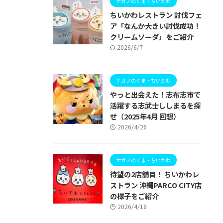
ナガノのくま・ちいかわ
ちいかわレストラン 討伐フェ
ア「なんか大きい討伐成功！
クリームソーダ」をご紹介
2026/6/7
ナガノのくま・ちいかわ
やっと出会えた！志布志市で
活躍する志武士ししまるを探
せ（2025年4月 回想）
2026/4/26
ナガノのくま・ちいかわ
待望の2店舗目！ ちいかわレ
ストラン 沖縄PARCO CITY店
の様子をご紹介
2026/4/18