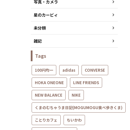
写真・カメラ
星のカービィ
未分類
雑記
Tags
100円均一
adidas
CONVERSE
HOKA ONEONE
LINE FRIENDS
NEW BALANCE
NIKE
くまのむちゃうま日記(MOGUMOGU食べ歩きくま)
ことりカフェ
ちいかわ