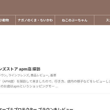
小動物
ナガノのくま・ちいかわ
ねこのぶーちゃん
ス
フレンズストア apm店 探訪
ラウン
,
ラインフレンズ
,
商品レビュー
,
香港
トア（APM店）を探訪して来ましたので、行き方、店内の様子などをレビューし
のお店はapmというショッピングモー ...
ニング用ケーブルプロテクター ブラウンをレビュー