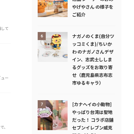
やげやさん の様子を
ご紹介
識して
ナガノのくま(自分ツ
6
ッコミくま)/ちいか
わ のナガノさんデザ
イン、志武士ししま
るグッズをお取り寄
せ（鹿児島県志布志
ビュー
市ゆるキャラ）
[カナヘイの小動物]
7
やっぱり台湾は聖地
だった！ コラボ店舗
ので、
セブンイレブン威克