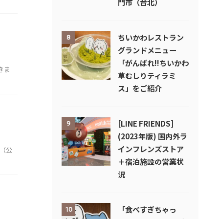
門市（台北）
ちいかわレストラン
8
グランドメニュー
「がんばれ!!ちいかわ
きま
草むしりティラミ
ス」をご紹介
[LINE FRIENDS]
9
(2023年版) 国内外ラ
インフレンズストア
画（公
＋宿泊施設の営業状
況
「食べすぎちゃっ
10