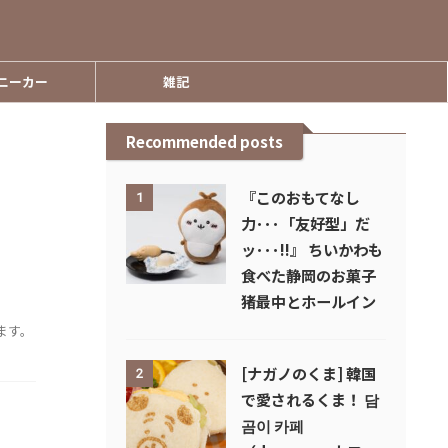
ニーカー
雑記
Recommended posts
『このおもてなし
1
力･･･「友好型」だ
ッ･･･!!』 ちいかわも
食べた静岡のお菓子
猪最中とホールイン
ます。
[ナガノのくま] 韓国
2
で愛されるくま！ 담
곰이 카페