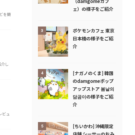
（damgomeカフ
ェ）の様子をご紹介
どを簡
ポケモンカフェ 東京
3
日本橋の様子をご紹
介
紹介し
[ナガノのくま] 韓国
4
のdamgomeポップ
アップストア 봄날의
담곰이の様子をご紹
介
レビュ
[ちいかわ] 沖縄限定
5
店舗 シーサーのおみ