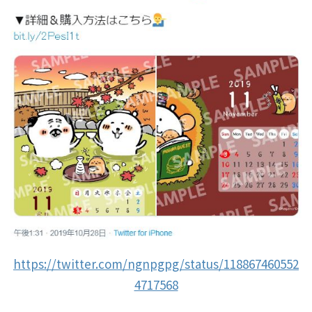
https://twitter.com/ngnpgpg/status/118867460552
4717568