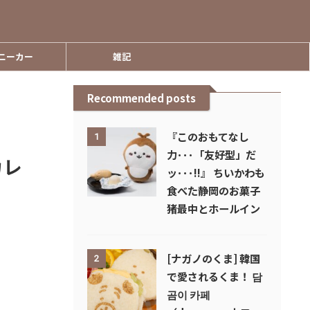
ニーカー
雑記
Recommended posts
『このおもてなし
1
力･･･「友好型」だ
カレ
ッ･･･!!』 ちいかわも
食べた静岡のお菓子
猪最中とホールイン
[ナガノのくま] 韓国
2
で愛されるくま！ 담
곰이 카페