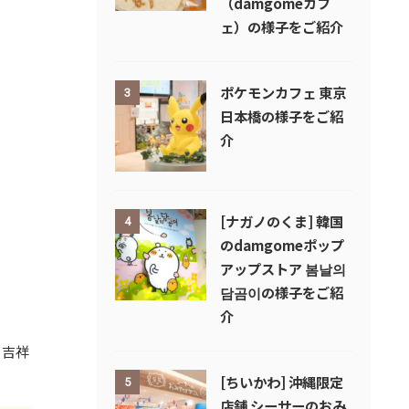
（damgomeカフ
ェ）の様子をご紹介
ポケモンカフェ 東京
3
日本橋の様子をご紹
介
[ナガノのくま] 韓国
4
のdamgomeポップ
アップストア 봄날의
담곰이の様子をご紹
介
、吉祥
[ちいかわ] 沖縄限定
5
店舗 シーサーのおみ