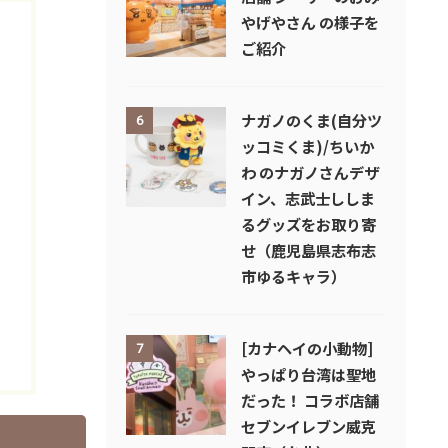
やげやさん の様子を
ご紹介
ナガノのくま(自分ツ
6
ッコミくま)/ちいか
わ のナガノさんデザ
イン、志武士ししま
るグッズをお取り寄
せ（鹿児島県志布志
市ゆるキャラ）
[カナヘイの小動物]
7
やっぱり台湾は聖地
だった！ コラボ店舗
セブンイレブン威克