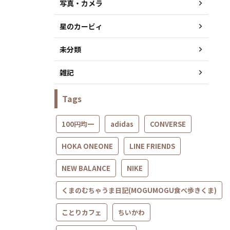
写真・カメラ
星のカービィ
未分類
雑記
Tags
100円均一
adidas
CONVERSE
HOKA ONEONE
LINE FRIENDS
NEW BALANCE
NIKE
くまのむちゃうま日記(MOGUMOGU食べ歩きくま)
ことりカフェ
ちいかわ