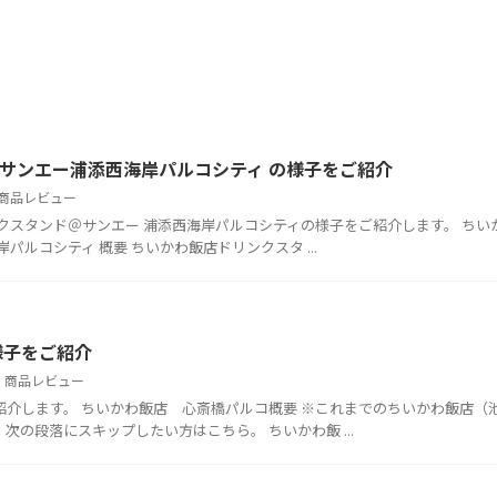
サンエー浦添西海岸パルコシティ の様子をご紹介
商品レビュー
クスタンド＠サンエー 浦添西海岸パルコシティの様子をご紹介します。 ちい
ルコシティ 概要 ちいかわ飯店ドリンクスタ ...
様子をご紹介
,
商品レビュー
介します。 ちいかわ飯店 心斎橋パルコ概要 ※これまでのちいかわ飯店（
の段落にスキップしたい方はこちら。 ちいかわ飯 ...