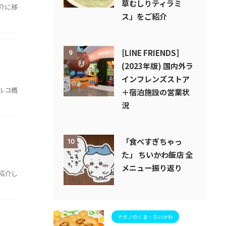
草むしりティラミ
介に移
ス」をご紹介
[LINE FRIENDS]
9
(2023年版) 国内外ラ
インフレンズストア
ルコ概
＋宿泊施設の営業状
況
「食べすぎちゃっ
10
た」 ちいかわ飯店 全
メニュー振り返り
紹介し
ナガノのくま・ちいかわ