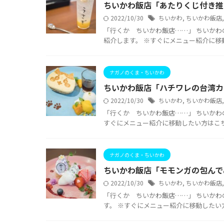
ちいかわ飯店「あたりくじ付き推
2022/10/30
ちいかわ
,
ちいかわ飯店
「行くか ちいかわ飯店……」 ちいか
紹介します。 ※すぐにメニュー紹介に移動
ナガノのくま・ちいかわ
ちいかわ飯店「ハチワレの台湾カ
2022/10/30
ちいかわ
,
ちいかわ飯店
「行くか ちいかわ飯店……」 ちいかわ
すぐにメニュー紹介に移動したい方はこちら
ナガノのくま・ちいかわ
ちいかわ飯店「モモンガの包んで
2022/10/30
ちいかわ
,
ちいかわ飯店
「行くか ちいかわ飯店……」 ちいか
す。 ※すぐにメニュー紹介に移動したい方