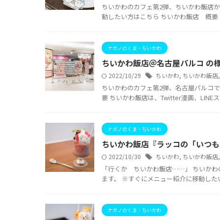
ちいかわのカフェ第2弾、ちいかわ飯店
動したい方はこちら ちいかわ飯店 概要 ちいか
ナガノのくま・ちいかわ
ちいかわ飯店＠名古屋パルコ の
2022/10/29
ちいかわ
,
ちいかわ飯店
ちいかわのカフェ第2弾、名古屋パルコ
要 ちいかわ飯店は、Twitter漫画、LIN
ナガノのくま・ちいかわ
ちいかわ飯店『ラッコの「いつも
2022/10/30
ちいかわ
,
ちいかわ飯店
「行くか ちいかわ飯店……」 ちいか
ます。 ※すぐにメニュー紹介に移動したい
ナガノのくま・ちいかわ