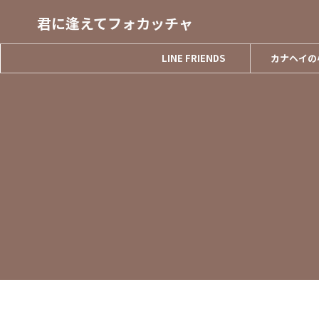
君に逢えてフォカッチャ
LINE FRIENDS
カナヘイの