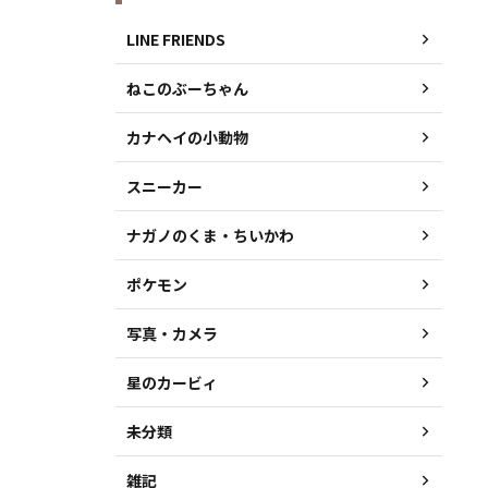
LINE FRIENDS
ねこのぶーちゃん
カナヘイの小動物
スニーカー
ナガノのくま・ちいかわ
ポケモン
写真・カメラ
星のカービィ
未分類
雑記