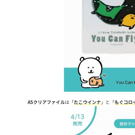
A5クリアファイル
は「
たこウインナ
」と「
もぐコロ