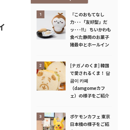
『このおもてなし
1
力･･･「友好型」だ
イ
ッ･･･!!』 ちいかわも
食べた静岡のお菓子
猪最中とホールイン
[ナガノのくま] 韓国
2
で愛されるくま！ 담
곰이 카페
（damgomeカフ
ェ）の様子をご紹介
ポケモンカフェ 東京
3
日本橋の様子をご紹