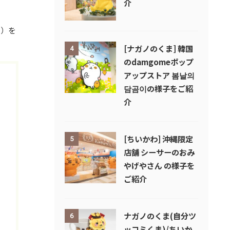
介
ナ）を
[ナガノのくま] 韓国
4
のdamgomeポップ
アップストア 봄날의
담곰이の様子をご紹
介
[ちいかわ] 沖縄限定
5
店舗 シーサーのおみ
やげやさん の様子を
ご紹介
ナガノのくま(自分ツ
6
ッコミくま)/ちいか