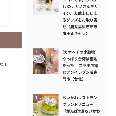
わ のナガノさんデザ
イン、志武士ししま
るグッズをお取り寄
せ（鹿児島県志布志
市ゆるキャラ）
[カナヘイの小動物]
7
やっぱり台湾は聖地
ね！
だった！ コラボ店舗
セブンイレブン威克
門市（台北）
ちいかわレストラン
8
グランドメニュー
「がんばれ!!ちいかわ