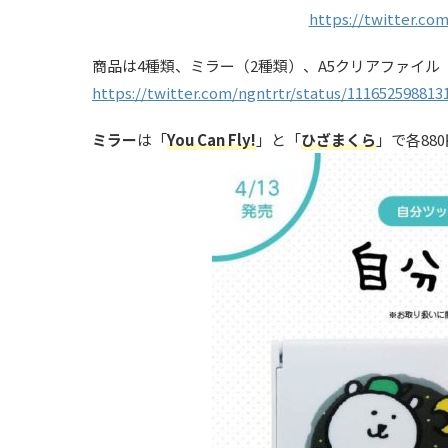
https://twitter.co
商品は4種類、ミラー（2種類）、A5クリアファイ
https://twitter.com/ngntrtr/status/111652598813
ミラー
は「
You Can Fly!
」と「
ひざまくら
」で各88