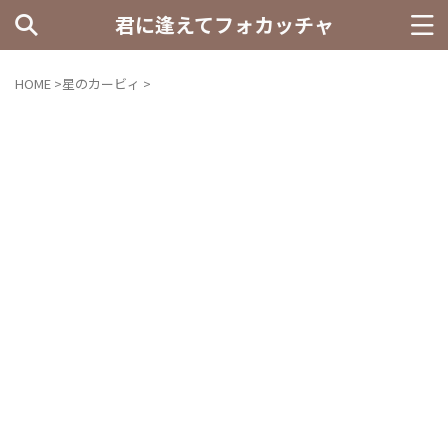
君に逢えてフォカッチャ
HOME
>
星のカービィ
>