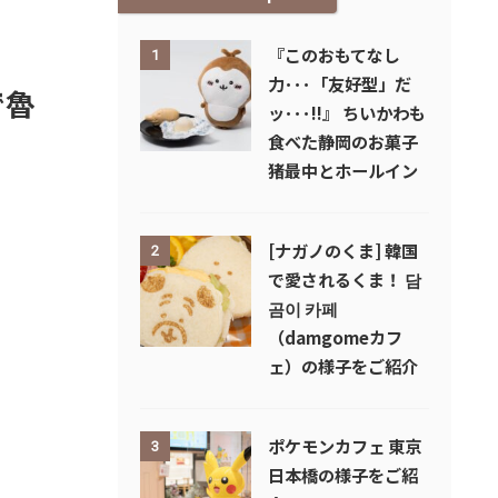
『このおもてなし
1
力･･･「友好型」だ
で魯
ッ･･･!!』 ちいかわも
食べた静岡のお菓子
猪最中とホールイン
[ナガノのくま] 韓国
2
で愛されるくま！ 담
곰이 카페
（damgomeカフ
ェ）の様子をご紹介
ポケモンカフェ 東京
3
日本橋の様子をご紹