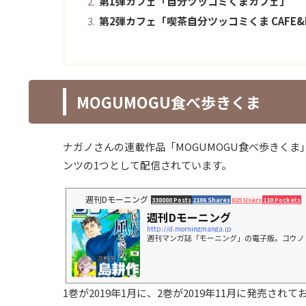
第1弾カフェ「自分ツッコミくまカフェ」
第2弾カフェ「喫茶自分ツッコミくま CAFE&
MOGUMOGU食べ歩きくま
ナガノさんの連載作品「MOGUMOGU食べ歩きく
ンツの1つとして配信されています。
週刊Dモーニング
338080 Posts
2106 Shares
825 Users
110 Pockets
週刊Dモーニング
http://d.morningmanga.jp
週刊マンガ誌「モーニング」の電子版。コウノドリ、
1巻が2019年1月に、2巻が2019年11月に発売されて