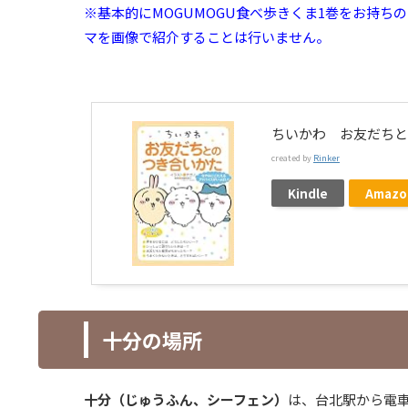
※基本的にMOGUMOGU食べ歩きくま1巻をお持ちの
マを画像で紹介することは行いません。
ちいかわ お友だちと
created by
Rinker
Kindle
Amazo
十分の場所
十分（じゅうふん、シーフェン）
は、台北駅から電