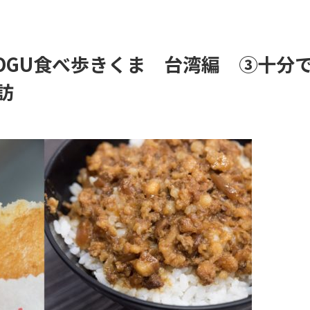
UMOGU食べ歩きくま 台湾編 ③十分
訪