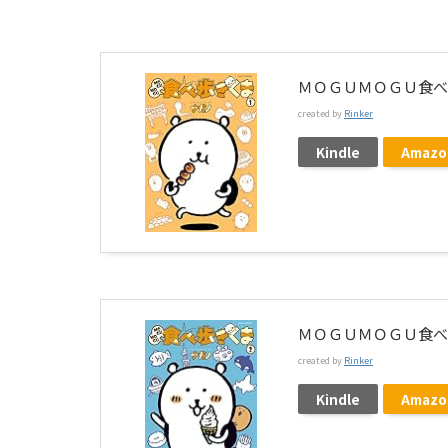
ＭＯＧＵＭＯＧＵ食べ
created by
Rinker
Kindle
Amazo
ＭＯＧＵＭＯＧＵ食べ
created by
Rinker
Kindle
Amazo