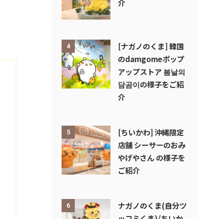
介
[ナガノのくま] 韓国
4
のdamgomeポップ
アップストア 봄날의
담곰이の様子をご紹
介
[ちいかわ] 沖縄限定
5
店舗 シーサーのおみ
やげやさん の様子を
ご紹介
ナガノのくま(自分ツ
6
ッコミくま)/ちいか