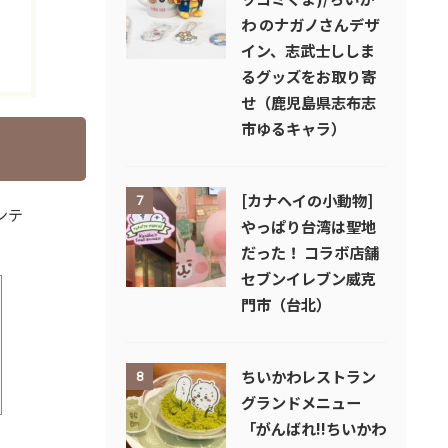
わ のナガノさんデザ
イン、志武士ししま
るグッズをお取り寄
せ（鹿児島県志布志
市ゆるキャラ）
[カナヘイの小動物]
7
ンテ
やっぱり台湾は聖地
だった！ コラボ店舗
セブンイレブン威克
門市（台北）
ちいかわレストラン
8
グランドメニュー
「がんばれ!!ちいかわ