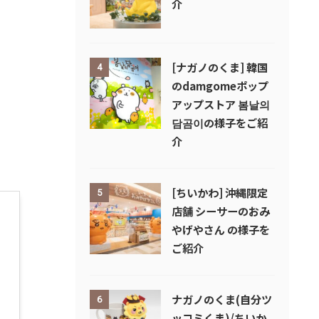
介
[ナガノのくま] 韓国
4
のdamgomeポップ
アップストア 봄날의
담곰이の様子をご紹
介
[ちいかわ] 沖縄限定
5
店舗 シーサーのおみ
やげやさん の様子を
ご紹介
ナガノのくま(自分ツ
6
ッコミくま)/ちいか