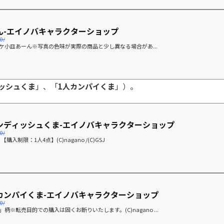
ん-エイノバキャラクターショップ
0/
小皿あーん※写真の色味が実際の商品と少し異なる場合があ...
ッシュくま
」、「
1人カンパイくま
」）。
ンディッシュくま-エイノバキャラクターショップ
0/
制限：1人4点】(C)nagano /(C)GSJ
カンパイくま-エイノバキャラクターショップ
0/
転売目的での購入は固くお断りいたします。(C)nagano ...