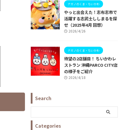
ナガノのくま・ちいかわ
やっと出会えた！志布志市で
活躍する志武士ししまるを探
せ（2025年4月 回想）
2026/4/26
ナガノのくま・ちいかわ
待望の2店舗目！ ちいかわレ
ストラン 沖縄PARCO CITY店
の様子をご紹介
2026/4/18
Search
Categories