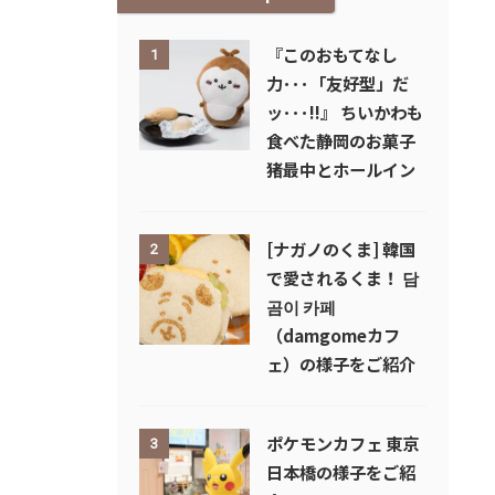
『このおもてなし
1
力･･･「友好型」だ
」
ッ･･･!!』 ちいかわも
食べた静岡のお菓子
猪最中とホールイン
[ナガノのくま] 韓国
2
で愛されるくま！ 담
곰이 카페
（damgomeカフ
ェ）の様子をご紹介
ポケモンカフェ 東京
3
日本橋の様子をご紹