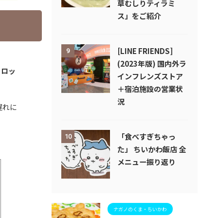
草むしりティラミ
ス」をご紹介
[LINE FRIENDS]
9
(2023年版) 国内外ラ
コロッ
インフレンズストア
＋宿泊施設の営業状
況
遅れに
「食べすぎちゃっ
10
た」 ちいかわ飯店 全
メニュー振り返り
ナガノのくま・ちいかわ