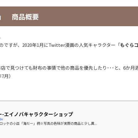
」 商品概要
。
すが、2020年1月にTwitter漫画の人気キャラクター「
もぐら
。
店で見つけても財布の事情で他の商品を優先したり･･･と、6か月
年7月）
ー-エイノバキャラクターショップ
9/
ッケの小皿「海だー」柄※写真の色味が実際の商品と少し異...