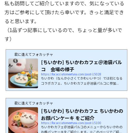
私も訪問してご紹介していますので、気になっている
方はご参考にして頂けたら幸いです。きっと満足でき
ると思います。
（1品ずつ記事にしているので、ちょっと量が多いで
す）
君に逢えてフォカッチャ
[ちいかわ] ちいかわカフェ＠池袋パル
コ 会場の様子
https://focacciatomeetyou.com/post-15028
ちいかわ（なんか小さくてかわいいやつ）では初となる
コラボカフェ、ちいかわカフェ＠池袋パルコに参加...
君に逢えてフォカッチャ
[ちいかわ] ちいかわカフェ ちいかわの
お顔パンケーキ をご紹介
https://focacciatomeetyou.com/post-15100
ちいかわカフェ＠池袋パルコのメニューからちいかわの
お顔パンケーキをご紹介します。※このページでご紹...