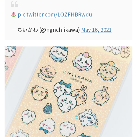
pic.twitter.com/LOZFHBRwdu
— ちいかわ (@ngnchiikawa)
May 16, 2021