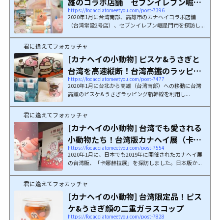
雄のコラボ店舗 セブンイレブン崛星
https://focacciatomeetyou.com/post-7396
門市
2020年1月に台湾南部、高雄市のカナヘイコラボ店舗
（台湾常設2号店）、セブンイレブン崛星門市を探訪し...
君に逢えてフォカッチャ
[カナヘイの小動物] ピスケ&うさぎと
台湾を高速縦断！台湾高鐵のラッピン
https://focacciatomeetyou.com/post-7477
グ新幹線
2020年1月に台北から高雄（台湾南部）への移動に台灣
高鐵のピスケ&うさぎラッピング新幹線を利用し...
君に逢えてフォカッチャ
[カナヘイの小動物] 台湾でも愛される
小動物たち！台湾版カナヘイ展（卡娜
https://focacciatomeetyou.com/post-7554
赫拉展）...
2020年1月に、日本でも2019年に開催されたカナヘイ展
の台湾版、「卡娜赫拉展」を探訪しました。日本版か...
君に逢えてフォカッチャ
[カナヘイの小動物] 台湾限定品！ピス
ケ&うさぎ顔の二重ガラスコップ
https://focacciatomeetyou.com/post-7828