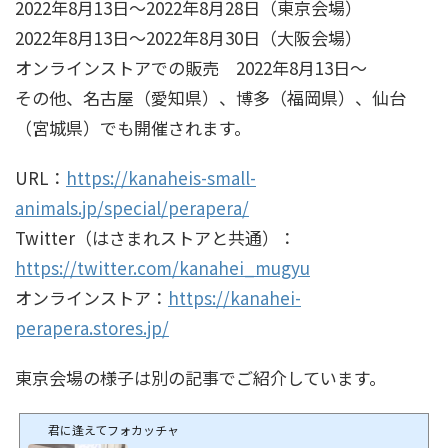
2022年8月13日～2022年8月28日（東京会場）
2022年8月13日～2022年8月30日（大阪会場）
オンラインストアでの販売 2022年8月13日～
その他、名古屋（愛知県）、博多（福岡県）、仙台
（宮城県）でも開催されます。
URL：
https://kanaheis-small-
animals.jp/special/perapera/
Twitter（はさまれストアと共通）：
https://twitter.com/kanahei_mugyu
オンラインストア：
https://kanahei-
perapera.stores.jp/
東京会場の様子は別の記事でご紹介しています。
君に逢えてフォカッチャ