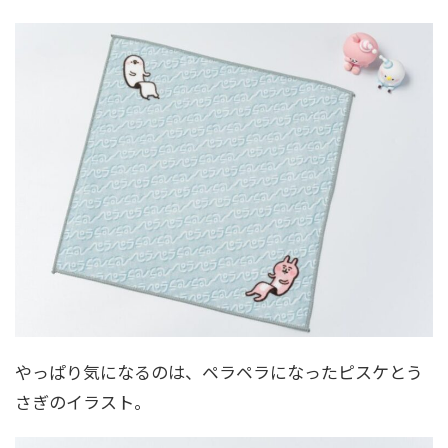
やっぱり気になるのは、ペラペラになったピスケとう
さぎのイラスト。