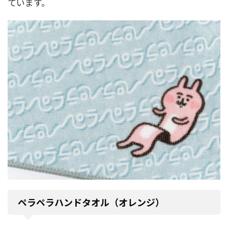
ています。
ペラペラハンドタオル（オレンジ）