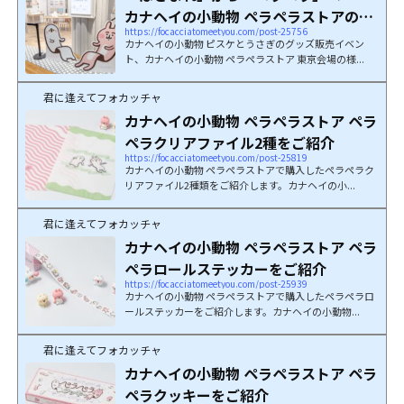
カナヘイの小動物 ペラペラストアの様
https://focacciatomeetyou.com/post-25756
子をご紹介
カナヘイの小動物 ピスケとうさぎのグッズ販売イベン
ト、カナヘイの小動物 ペラペラストア 東京会場の様...
君に逢えてフォカッチャ
カナヘイの小動物 ペラペラストア ペラ
ペラクリアファイル2種をご紹介
https://focacciatomeetyou.com/post-25819
カナヘイの小動物 ペラペラストアで購入したペラペラク
リアファイル2種類をご紹介します。カナヘイの小...
君に逢えてフォカッチャ
カナヘイの小動物 ペラペラストア ペラ
ペラロールステッカーをご紹介
https://focacciatomeetyou.com/post-25939
カナヘイの小動物 ペラペラストアで購入したペラペラロ
ールステッカーをご紹介します。カナヘイの小動物...
君に逢えてフォカッチャ
カナヘイの小動物 ペラペラストア ペラ
ペラクッキーをご紹介