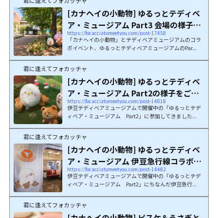
君に逢えてフォカッチャ
[カナヘイの小動物] ゆるっとテディベ
ア・ミュージアム Part3 会場の様子を
https://focacciatomeetyou.com/post-17458
ご紹介...
「カナヘイの小動物」とテディベアミュージアムのコラ
ボイベント、ゆるっとテディベアミュージアムのPar...
君に逢えてフォカッチャ
[カナヘイの小動物] ゆるっとテディベ
ア・ミュージアム Part2の様子をご紹
https://focacciatomeetyou.com/post-14818
介（伊豆...
伊豆テディベアミュージアムで開催中の「ゆるっとテデ
ィベア・ミュージアム Part2」に参加してきました...
君に逢えてフォカッチャ
[カナヘイの小動物] ゆるっとテディベ
ア・ミュージアム 伊豆急行線コラボラ
https://focacciatomeetyou.com/post-14482
ッピン...
伊豆テディベアミュージアムで開催中の「ゆるっとテデ
ィベア・ミュージアム Part2」にちなんだ伊豆急行...
君に逢えてフォカッチャ
[カナヘイの小動物] ピスケ＆うさぎと