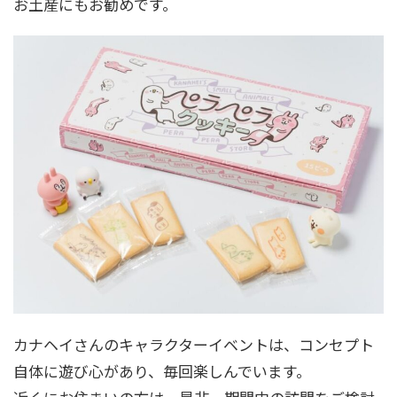
お土産にもお勧めです。
カナヘイさんのキャラクターイベントは、コンセプト
自体に遊び心があり、毎回楽しんでいます。