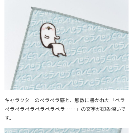
キャラクターのペラペラ感と、無数に書かれた「ペラ
ペラペラペラペラペラペラ……」の文字が印象深いで
す。