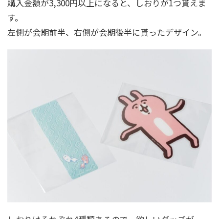
購入金額が3,300円以上になると、しおりが1つ貰えま
す。
左側が会期前半、右側が会期後半に貰ったデザイン。