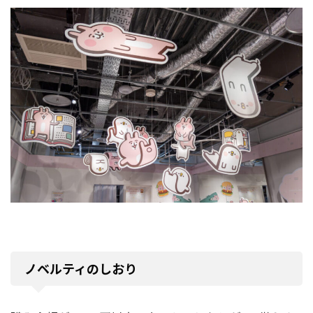
ノベルティのしおり