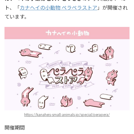
ト、「
カナヘイの小動物 ペラペラストア
」が開催され
ています。
https://kanaheis-small-animals.jp/special/perapera/
開催期間