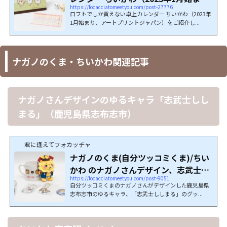
https://focacciatomeetyou.com/post-27776
り、アート...
ロフトでしか買えない卓上カレンダー ちいかわ（2023年
1月始まり、アートプリントジャパン）をご紹介し...
ナガノのくま・ちいかわ関連記事
ナガノさんデザインのゆるキャラ「志武士しし
まる」（鹿児島県志布志市）
君に逢えてフォカッチャ
ナガノのくま(自分ツッコミくま)/ちい
かわ のナガノさんデザイン、志武士し
https://focacciatomeetyou.com/post-9051
しまる...
自分ツッコミくまのナガノさんがデザインした鹿児島県
志布志市のゆるキャラ、「志武士ししまる」のグッ...