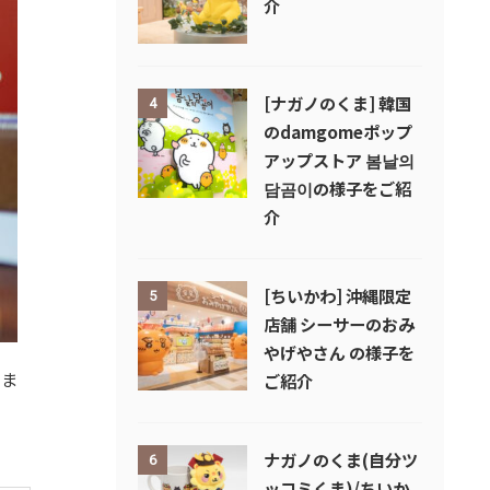
介
[ナガノのくま] 韓国
4
のdamgomeポップ
アップストア 봄날의
담곰이の様子をご紹
介
[ちいかわ] 沖縄限定
5
店舗 シーサーのおみ
やげやさん の様子を
しま
ご紹介
ナガノのくま(自分ツ
6
ッコミくま)/ちいか