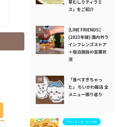
草むしりティラミ
ス」をご紹介
[LINE FRIENDS]
9
(2023年版) 国内外ラ
インフレンズストア
＋宿泊施設の営業状
況
「食べすぎちゃっ
10
た」 ちいかわ飯店 全
メニュー振り返り
ナガノのくま・ちいかわ