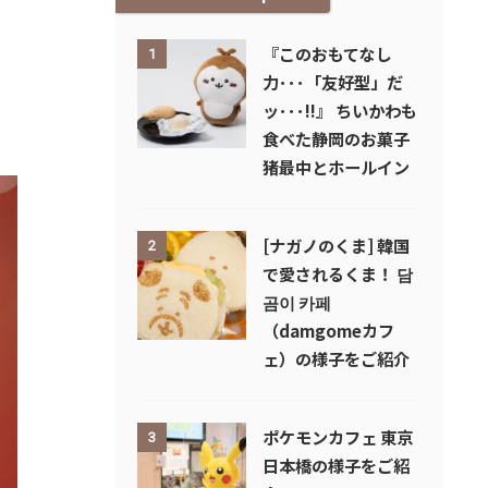
『このおもてなし
1
力･･･「友好型」だ
ッ･･･!!』 ちいかわも
食べた静岡のお菓子
猪最中とホールイン
[ナガノのくま] 韓国
2
で愛されるくま！ 담
곰이 카페
（damgomeカフ
ェ）の様子をご紹介
ポケモンカフェ 東京
3
日本橋の様子をご紹