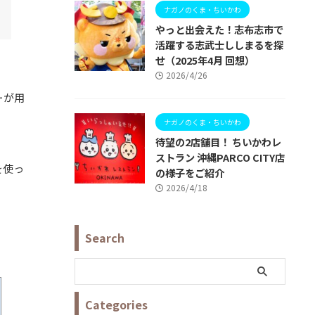
ナガノのくま・ちいかわ
やっと出会えた！志布志市で
活躍する志武士ししまるを探
せ（2025年4月 回想）
2026/4/26
ーが用
ナガノのくま・ちいかわ
待望の2店舗目！ ちいかわレ
ストラン 沖縄PARCO CITY店
を使っ
の様子をご紹介
2026/4/18
。
Search
Categories