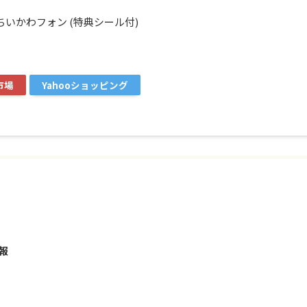
] ちいかわフォン (特典シール付)
市場
Yahooショッピング
報