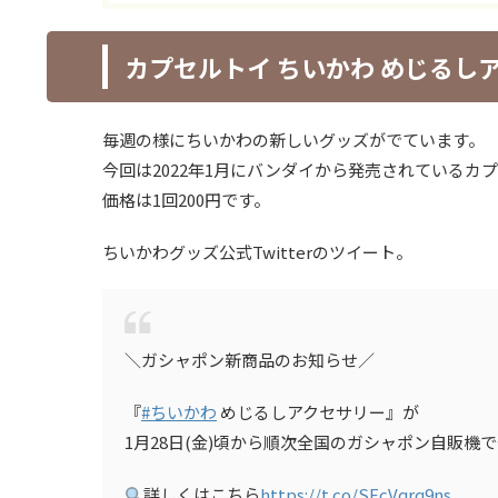
カプセルトイ ちいかわ めじるし
毎週の様にちいかわの新しいグッズがでています。
今回は2022年1月にバンダイから発売されているカ
価格は1回200円です。
ちいかわグッズ公式Twitterのツイート。
＼ガシャポン新商品のお知らせ／
『
#ちいかわ
めじるしアクセサリー』が
1月28日(金)頃から順次全国のガシャポン自販機
詳しくはこちら
https://t.co/SFcVqrq9ns