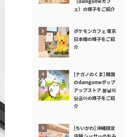
（damgomeカフ
ェ）の様子をご紹介
ポケモンカフェ 東京
3
日本橋の様子をご紹
介
[ナガノのくま] 韓国
4
のdamgomeポップ
アップストア 봄날의
담곰이の様子をご紹
介
[ちいかわ] 沖縄限定
5
店舗 シーサーのおみ