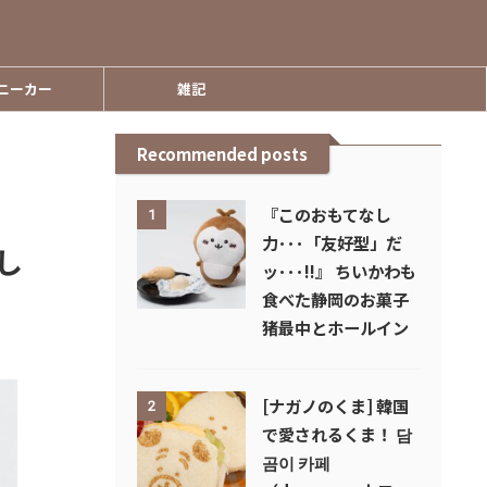
ニーカー
雑記
Recommended posts
『このおもてなし
1
力･･･「友好型」だ
し
ッ･･･!!』 ちいかわも
食べた静岡のお菓子
猪最中とホールイン
[ナガノのくま] 韓国
2
で愛されるくま！ 담
곰이 카페