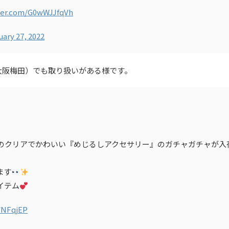
tter.com/G0wWJJfqVh
uary 27, 2022
大阪梅田）でも取り扱いがある様です。
のクリアでかわいい『めじるしアクセサリー』のガチャガチャが入
ます
イテム
VNFqjEP