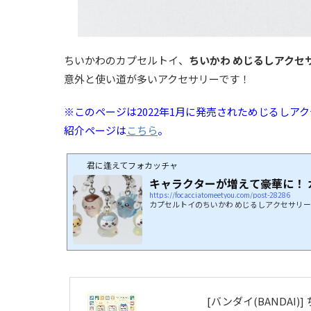
ちいかわのカプセルトイ、
ちいかわ めじるしアクセ
意外と使い道が多いアクセサリーです！
※このページは2022年1月に発売されためじるしアク
紹介ページは
こちら
。
君に逢えてフォカッチャ
キャラクターが増えて豪華に！ カ
https://focacciatomeetyou.com/post-28286
カプセルトイのちいかわ めじるしアクセサリー
[バンダイ(BANDAI)