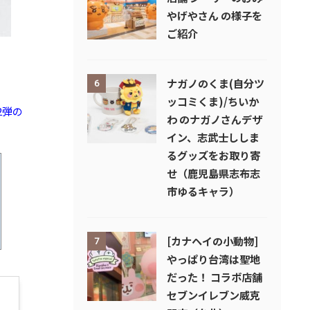
やげやさん の様子を
ご紹介
ナガノのくま(自分ツ
6
ッコミくま)/ちいか
2弾の
わ のナガノさんデザ
イン、志武士ししま
るグッズをお取り寄
せ（鹿児島県志布志
市ゆるキャラ）
[カナヘイの小動物]
7
やっぱり台湾は聖地
だった！ コラボ店舗
セブンイレブン威克