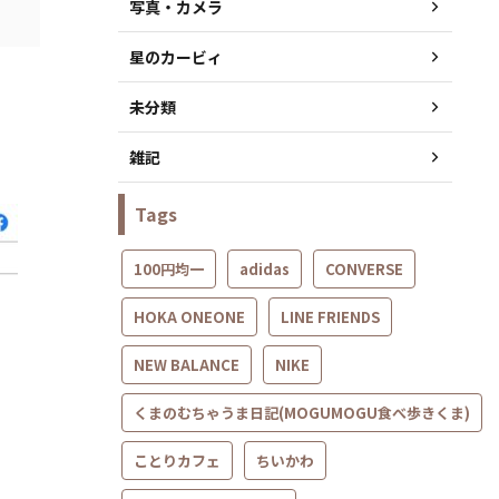
写真・カメラ
星のカービィ
未分類
雑記
Tags
100円均一
adidas
CONVERSE
HOKA ONEONE
LINE FRIENDS
NEW BALANCE
NIKE
くまのむちゃうま日記(MOGUMOGU食べ歩きくま)
ことりカフェ
ちいかわ