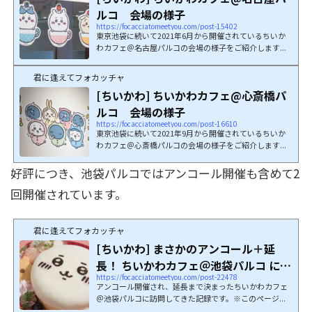
ルコ 会場の様子
https://focacciatomeetyou.com/post-15402
東京池袋に続いて2021年6月から開催されているちいか
わカフェ＠名古屋パルコの会場の様子をご紹介します...
君に逢えてフォカッチャ
[ちいかわ] ちいかわカフェ@心斎橋パ
ルコ 会場の様子
https://focacciatomeetyou.com/post-16610
東京池袋に続いて2021年9月から開催されているちいか
わカフェ＠心斎橋パルコの会場の様子をご紹介します...
好評につき、池袋パルコではアンコール開催も含めて2
回開催されています。
君に逢えてフォカッチャ
[ちいかわ] まさかのアンコール＋延
長！ ちいかわカフェ＠池袋パルコ に再
https://focacciatomeetyou.com/post-22478
訪
アンコール開催され、延長まで決まったちいかわカフェ
＠池袋パルコに訪問してきた記録です。※このページ...