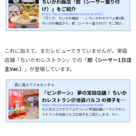
ちいかわ飯店「郎（シーサー盛り付
け）」をご紹介
https://focacciatomeetyou.com/post-24611
「行くか ちいかわ飯店……」ちいかわのカフェ第2弾、
ちいかわ飯店から、郎（シーサー盛り付け）をご紹介...
これに加えて、まだレビューできていませんが、常設
店舗「ちいかわレストラン」での「
郎（シーサー1日店
主Ver.）
」が登場しています。
君に逢えてフォカッチャ
『ピンポーン』 夢の常設店舗！ ちいか
わレストラン＠池袋パルコ の様子をご
https://focacciatomeetyou.com/post-41494
紹介
大人気のコラボカフェがついに常設店舗に！ちいかわレ
ストラン＠池袋パルコの様子をご紹介します。ちい...