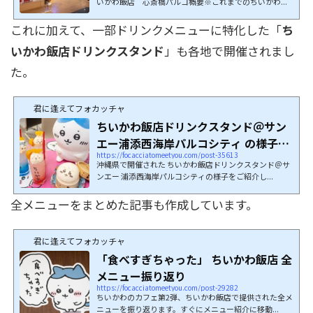
いかわ飯店 心斎橋パルコ概要※これまでのちいかわ...
これに加えて、一部ドリンクメニューに特化した「
ち
いかわ飯店ドリンクスタンド
」も各地で開催されまし
た。
君に逢えてフォカッチャ
ちいかわ飯店ドリンクスタンド＠サン
エー浦添西海岸パルコシティ の様子を
https://focacciatomeetyou.com/post-35613
ご紹介
沖縄県で開催された ちいかわ飯店ドリンクスタンド＠サ
ンエー 浦添西海岸パルコシティの様子をご紹介し...
全メニューをまとめた記事も作成しています。
君に逢えてフォカッチャ
「食べすぎちゃった」 ちいかわ飯店 全
メニュー振り返り
https://focacciatomeetyou.com/post-29282
ちいかわのカフェ第2弾、ちいかわ飯店で提供された全メ
ニューを振り返ります。すぐにメニュー紹介に移動...