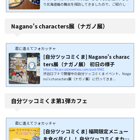
り北海道編の舞台を探訪してきましたので、ご紹介し
ま...
Nagano's characters展（ナガノ展）
君に逢えてフォカッチャ
[自分ツッコミくま] Nagano's charac
ters展（ナガノ展） 初日の様子
https://focacciatomeetyou.com/post-9981
渋谷ロフトで開催中の自分ツッコミくまイベント、Naga
no's characters展（ナガノ展）に行ってきま...
自分ツッコミくま第1弾カフェ
君に逢えてフォカッチャ
[自分ツッコミくま] 福岡限定メニュー
を食べ尽くし！ 自分ツッコミくまカフ