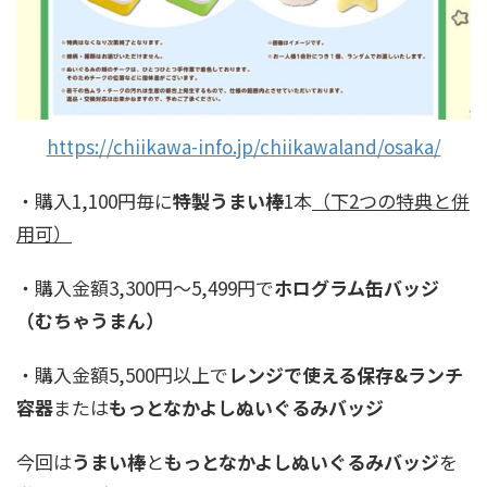
https://chiikawa-info.jp/chiikawaland/osaka/
・購入1,100円毎に
特製うまい棒
1本
（下2つの特典と併
用可）
・購入金額3,300円～5,499円で
ホログラム缶バッジ
（むちゃうまん）
・購入金額5,500円以上で
レンジで使える保存&ランチ
容器
または
もっとなかよしぬいぐるみバッジ
今回は
うまい棒
と
もっとなかよしぬいぐるみバッジ
を