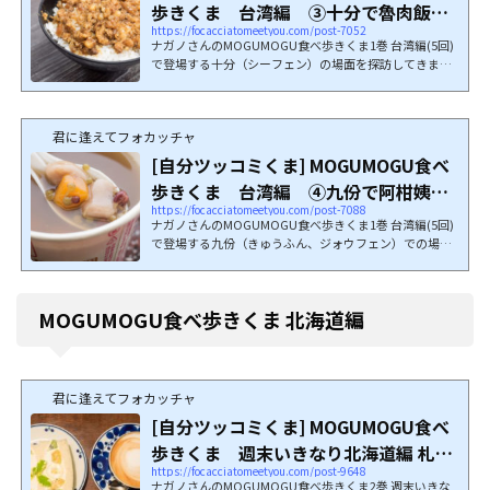
歩きくま 台湾編 ③十分で魯肉飯と
https://focacciatomeetyou.com/post-7052
揚げアイスの...
ナガノさんのMOGUMOGU食べ歩きくま1巻 台湾編(5回)
で登場する十分（シーフェン）の場面を探訪してきま
し...
君に逢えてフォカッチャ
[自分ツッコミくま] MOGUMOGU食べ
歩きくま 台湾編 ④九份で阿柑姨芋
https://focacciatomeetyou.com/post-7088
圓を探訪
ナガノさんのMOGUMOGU食べ歩きくま1巻 台湾編(5回)
で登場する九份（きゅうふん、ジォウフェン）での場
面...
MOGUMOGU食べ歩きくま 北海道編
君に逢えてフォカッチャ
[自分ツッコミくま] MOGUMOGU食べ
歩きくま 週末いきなり北海道編 札幌
https://focacciatomeetyou.com/post-9648
のお店を探訪
ナガノさんのMOGUMOGU食べ歩きくま2巻 週末いきな