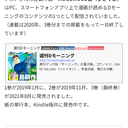
はPC、スマートフォンアプリ上で漫画が読めるDモー
ニングのコンテンツの1つとして配信されていました。
（連載は2020年、3巻分までの掲載をもって一旦終了し
ています）
週刊Dモーニング
338080 Posts
2106 Shares
825 Users
110 Pockets
週刊Dモーニング
http://d.morningmanga.jp
週刊マンガ誌「モーニング」の電子版。コウノドリ、GIA
NT KILLING（ジャイキリ）、宇宙兄弟、鬼灯の冷徹...
1巻が2019年1月に、2巻が2019年11月、3巻（最終巻）
が2021年8月に発売されました。
紙の単行本、Kindle版共に発売中です。