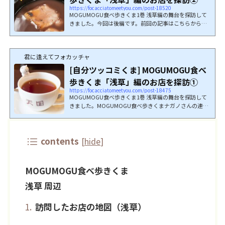
https://focacciatomeetyou.com/post-18520
MOGUMOGU食べ歩きくま1巻 浅草編の舞台を探訪して
きました。今回は後編です。前回の記事はこちらから
ど...
君に逢えてフォカッチャ
[自分ツッコミくま] MOGUMOGU食べ
歩きくま「浅草」編のお店を探訪①
https://focacciatomeetyou.com/post-18475
MOGUMOGU食べ歩きくま1巻 浅草編の舞台を探訪して
きました。MOGUMOGU食べ歩きくまナガノさんの連載
作品...
contents
[
hide
]
MOGUMOGU食べ歩きくま
浅草 周辺
訪問したお店の地図（浅草）