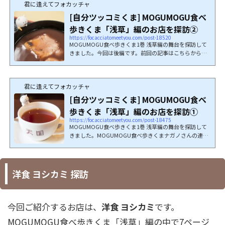
君に逢えてフォカッチャ
[自分ツッコミくま] MOGUMOGU食べ
歩きくま「浅草」編のお店を探訪②
https://focacciatomeetyou.com/post-18520
MOGUMOGU食べ歩きくま1巻 浅草編の舞台を探訪して
きました。今回は後編です。前回の記事はこちらから
ど...
君に逢えてフォカッチャ
[自分ツッコミくま] MOGUMOGU食べ
歩きくま「浅草」編のお店を探訪①
https://focacciatomeetyou.com/post-18475
MOGUMOGU食べ歩きくま1巻 浅草編の舞台を探訪して
きました。MOGUMOGU食べ歩きくまナガノさんの連載
作品...
洋食 ヨシカミ 探訪
今回ご紹介するお店は、
洋食 ヨシカミ
です。
MOGUMOGU食べ歩きくま「浅草」編の中で7ページ