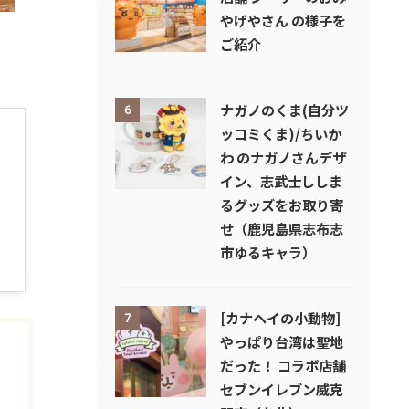
やげやさん の様子を
ご紹介
ナガノのくま(自分ツ
6
ッコミくま)/ちいか
わ のナガノさんデザ
イン、志武士ししま
るグッズをお取り寄
せ（鹿児島県志布志
市ゆるキャラ）
[カナヘイの小動物]
7
やっぱり台湾は聖地
だった！ コラボ店舗
セブンイレブン威克