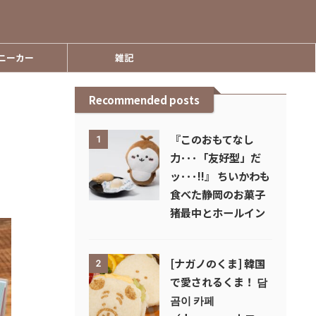
ニーカー
雑記
Recommended posts
『このおもてなし
1
力･･･「友好型」だ
ッ･･･!!』 ちいかわも
食べた静岡のお菓子
猪最中とホールイン
[ナガノのくま] 韓国
2
で愛されるくま！ 담
곰이 카페