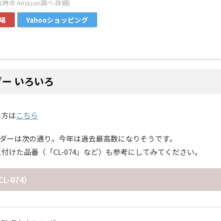
4:11時点 Amazon調べ-
詳細)
場
Yahooショッピング
ダー いろいろ
い方は
こちら
レンダーは次の通り。今年は過去最高数になりそうです。
けた品番（「CL-074」など）も参考にしてみてください。
-074）