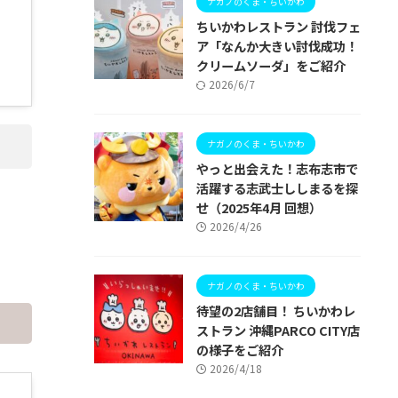
ナガノのくま・ちいかわ
ちいかわレストラン 討伐フェ
ア「なんか大きい討伐成功！
クリームソーダ」をご紹介
2026/6/7
ナガノのくま・ちいかわ
やっと出会えた！志布志市で
活躍する志武士ししまるを探
せ（2025年4月 回想）
2026/4/26
ナガノのくま・ちいかわ
待望の2店舗目！ ちいかわレ
ストラン 沖縄PARCO CITY店
の様子をご紹介
2026/4/18