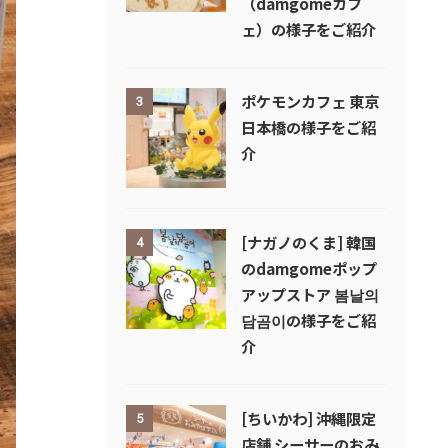
（damgomeカフ
ェ）の様子をご紹介
ポケモンカフェ 東京
3
日本橋の様子をご紹
介
[ナガノのくま] 韓国
4
のdamgomeポップ
アップストア 봄날의
담곰이の様子をご紹
介
[ちいかわ] 沖縄限定
5
店舗 シーサーのおみ