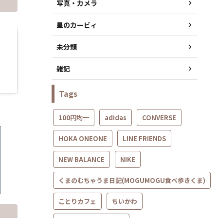
写真・カメラ
星のカービィ
未分類
雑記
Tags
100円均一
adidas
CONVERSE
HOKA ONEONE
LINE FRIENDS
NEW BALANCE
NIKE
くまのむちゃうま日記(MOGUMOGU食べ歩きくま)
ことりカフェ
ちいかわ