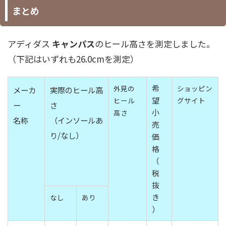
まとめ
アディダス
キャンパス
のヒール高さを測定しました。
（下記はいずれも26.0cmを測定）
希
外見の
ショッピン
メーカ
実際のヒール高
望
ヒール
グサイト
ー
さ
小
高さ
名称
（インソールあ
売
り/なし）
価
格
（
税
抜
き
なし
あり
）