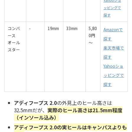
Yahooショ
ッピングで
探す
コンバ
-
19mm
33mm
5,80
Amazonで
ース
0円
探す
オール
～
楽天市場で
スター
探す
Yahooショ
ッピングで
探す
アディフープス 2.0
の外見上のヒール高さは
32.5mmだが、
実際のヒール高さは21.5
mm
程度
（インソール込み）
アディフープス 2.0の実ヒールはキャンパスよりも