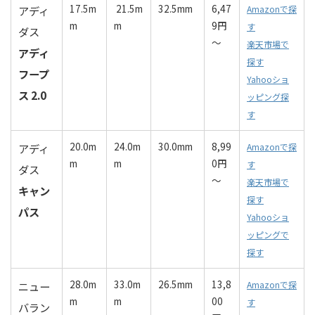
17.5m
21.5m
32.5mm
6,47
アディ
Amazonで探
m
m
9円
す
ダス
～
楽天市場で
アディ
探す
フープ
Yahooショ
ス 2.0
ッピング探
す
20.0m
24.0m
30.0mm
8,99
アディ
Amazonで探
m
m
0円
す
ダス
～
楽天市場で
キャン
探す
パス
Yahooショ
ッピングで
探す
28.0m
33.0m
26.5mm
13,8
ニュー
Amazonで探
m
m
00
す
バラン