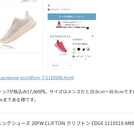
aoneone.jp/clifton-7/1110508.html
7が税込み17,600円。サイズはメンズだと25.0cm～30.0cmで
0cmまである様です。
グシューズ 20FW CLIFTON クリフトン EDGE 1110510 AM