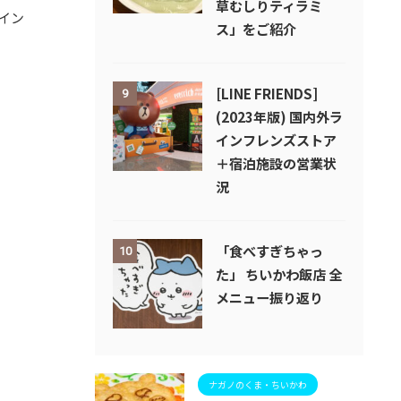
草むしりティラミ
イン
ス」をご紹介
[LINE FRIENDS]
9
(2023年版) 国内外ラ
インフレンズストア
＋宿泊施設の営業状
況
「食べすぎちゃっ
10
た」 ちいかわ飯店 全
メニュー振り返り
ナガノのくま・ちいかわ