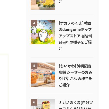
介
[ナガノのくま] 韓国
4
のdamgomeポップ
アップストア 봄날의
담곰이の様子をご紹
介
[ちいかわ] 沖縄限定
5
店舗 シーサーのおみ
やげやさん の様子を
ご紹介
ナガノのくま(自分ツ
6
ッコミくま)/ちいか