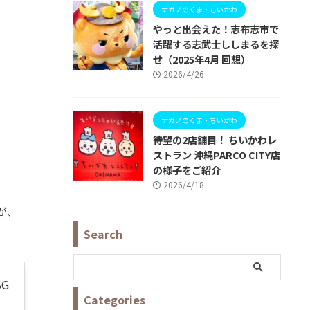
ナガノのくま・ちいかわ
やっと出会えた！志布志市で
活躍する志武士ししまるを探
せ（2025年4月 回想）
2026/4/26
ナガノのくま・ちいかわ
待望の2店舗目！ ちいかわレ
ストラン 沖縄PARCO CITY店
の様子をご紹介
2026/4/18
すが、
Search
BG
Categories