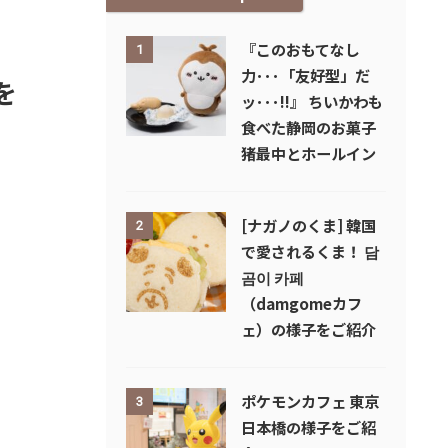
『このおもてなし
1
力･･･「友好型」だ
を
ッ･･･!!』 ちいかわも
食べた静岡のお菓子
猪最中とホールイン
[ナガノのくま] 韓国
2
で愛されるくま！ 담
곰이 카페
（damgomeカフ
ェ）の様子をご紹介
ポケモンカフェ 東京
3
日本橋の様子をご紹