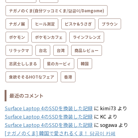
ナガノのくま(自分ツッコミくま/담곰이/Damgome)
ナガノ展
ヒール測定
ピスケ&うさぎ
ブラウン
ポケモン
ポケモンカフェ
ラインフレンズ
リラックマ
台北
台湾
商品レビュー
志武士ししまる
星のカービィ
韓国
食欲そそるHOTなフェア
香港
最近のコメント
Surface Laptop 4のSSDを換装した記録
に
kimi73
より
Surface Laptop 4のSSDを換装した記録
に
KC
より
Surface Laptop 4のSSDを換装した記録
に
sogawa
より
[ナガノのくま] 韓国で愛されるくま！ 담곰이 카페