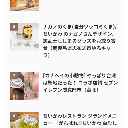
ナガノのくま(自分ツッコミくま)/
6
ちいかわ のナガノさんデザイン、
志武士ししまるグッズをお取り寄
せ（鹿児島県志布志市ゆるキャ
ラ）
[カナヘイの小動物] やっぱり台湾
7
は聖地だった！ コラボ店舗 セブン
イレブン威克門市（台北）
ちいかわレストラン グランドメニ
8
ュー 「がんばれ!!ちいかわ 草むし