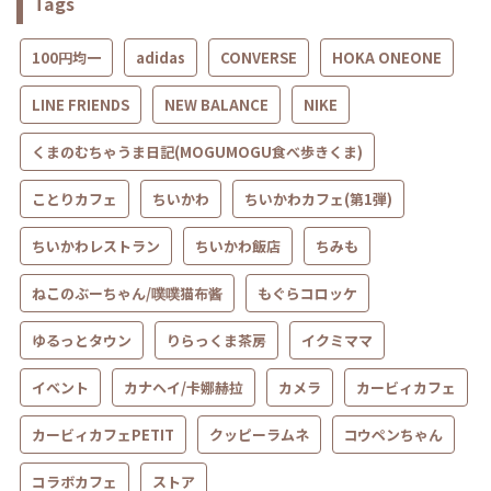
Tags
100円均一
adidas
CONVERSE
HOKA ONEONE
LINE FRIENDS
NEW BALANCE
NIKE
くまのむちゃうま日記(MOGUMOGU食べ歩きくま)
ことりカフェ
ちいかわ
ちいかわカフェ(第1弾)
ちいかわレストラン
ちいかわ飯店
ちみも
ねこのぶーちゃん/噗噗猫布酱
もぐらコロッケ
ゆるっとタウン
りらっくま茶房
イクミママ
イベント
カナヘイ/卡娜赫拉
カメラ
カービィカフェ
カービィカフェPETIT
クッピーラムネ
コウペンちゃん
コラボカフェ
ストア