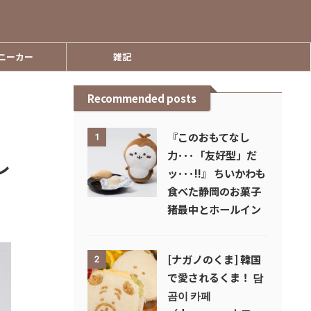
ニーカー
雑記
Recommended posts
『このおもてなし
1
力･･･「友好型」だ
レ
ッ･･･!!』 ちいかわも
食べた静岡のお菓子
猪最中とホールイン
[ナガノのくま] 韓国
2
で愛されるくま！ 담
곰이 카페