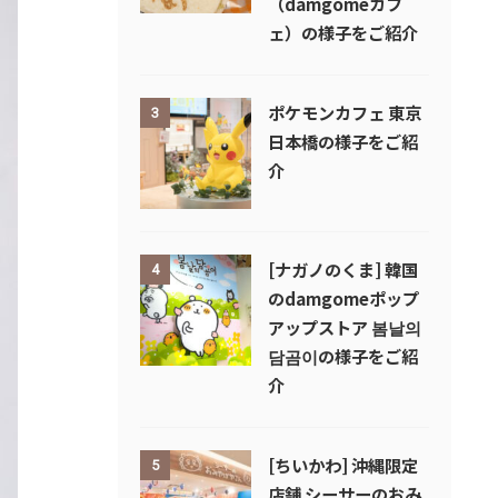
（damgomeカフ
ェ）の様子をご紹介
ポケモンカフェ 東京
3
日本橋の様子をご紹
介
[ナガノのくま] 韓国
4
のdamgomeポップ
アップストア 봄날의
담곰이の様子をご紹
介
[ちいかわ] 沖縄限定
5
店舗 シーサーのおみ