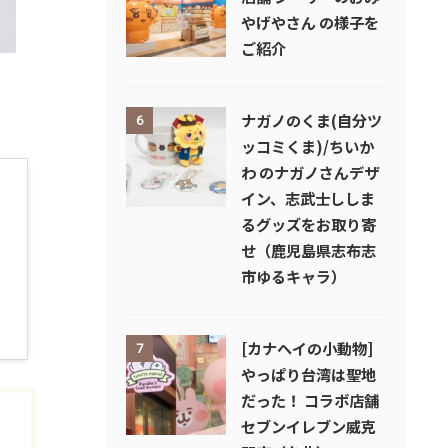
やげやさん の様子を
ご紹介
ナガノのくま(自分ツ
6
ッコミくま)/ちいか
わ のナガノさんデザ
イン、志武士ししま
るグッズをお取り寄
せ（鹿児島県志布志
市ゆるキャラ）
[カナヘイの小動物]
7
やっぱり台湾は聖地
だった！ コラボ店舗
セブンイレブン威克