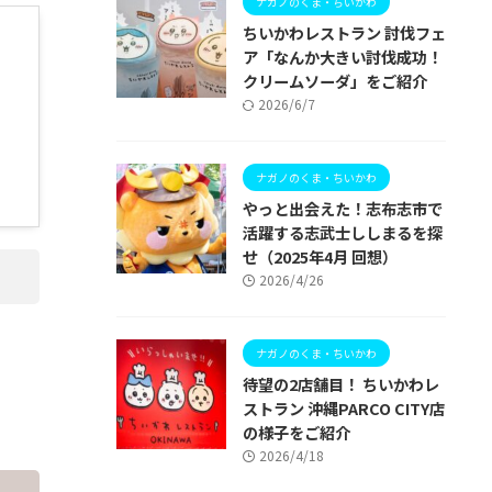
ナガノのくま・ちいかわ
ちいかわレストラン 討伐フェ
ア「なんか大きい討伐成功！
クリームソーダ」をご紹介
2026/6/7
ナガノのくま・ちいかわ
やっと出会えた！志布志市で
活躍する志武士ししまるを探
せ（2025年4月 回想）
2026/4/26
ナガノのくま・ちいかわ
待望の2店舗目！ ちいかわレ
ストラン 沖縄PARCO CITY店
の様子をご紹介
2026/4/18