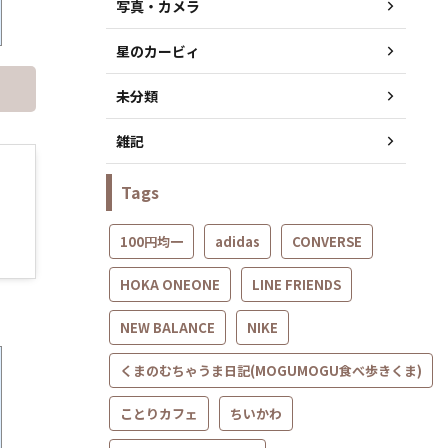
写真・カメラ
星のカービィ
未分類
雑記
Tags
100円均一
adidas
CONVERSE
HOKA ONEONE
LINE FRIENDS
NEW BALANCE
NIKE
くまのむちゃうま日記(MOGUMOGU食べ歩きくま)
ことりカフェ
ちいかわ