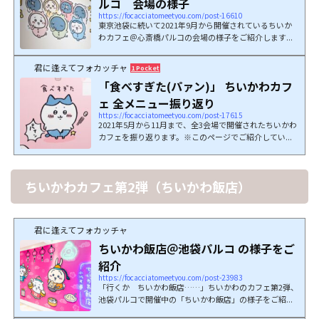
ルコ 会場の様子
https://focacciatomeetyou.com/post-16610
東京池袋に続いて2021年9月から開催されているちいか
わカフェ＠心斎橋パルコの会場の様子をご紹介します...
君に逢えてフォカッチャ
1 Pocket
「食べすぎた(パァン)」 ちいかわカフ
ェ 全メニュー振り返り
https://focacciatomeetyou.com/post-17615
2021年5月から11月まで、全3会場で開催されたちいかわ
カフェを振り返ります。※このページでご紹介してい...
ちいかわカフェ第2弾（ちいかわ飯店）
君に逢えてフォカッチャ
ちいかわ飯店＠池袋パルコ の様子をご
紹介
https://focacciatomeetyou.com/post-23983
「行くか ちいかわ飯店……」ちいかわのカフェ第2弾、
池袋パルコで開催中の「ちいかわ飯店」の様子をご紹...