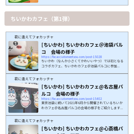
ちいかわカフェ（第1弾）
君に逢えてフォカッチャ
[ちいかわ] ちいかわカフェ＠池袋パル
コ 会場の様子
https://focacciatomeetyou.com/post-15028
ちいかわ（なんか小さくてかわいいやつ）では初となる
コラボカフェ、ちいかわカフェ＠池袋パルコに参加...
君に逢えてフォカッチャ
[ちいかわ] ちいかわカフェ@名古屋パ
ルコ 会場の様子
https://focacciatomeetyou.com/post-15402
東京池袋に続いて2021年6月から開催されているちいか
わカフェ＠名古屋パルコの会場の様子をご紹介します...
君に逢えてフォカッチャ
[ちいかわ] ちいかわカフェ@心斎橋パ