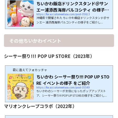
ちいかわ飯店ドリンクスタンド＠サン
エー浦添西海岸パルコシティ の様子を
https://focacciatomeetyou.com/post-35613
ご紹介
沖縄県で開催された ちいかわ飯店ドリンクスタンド＠サ
ンエー 浦添西海岸パルコシティの様子をご紹介し...
その他ちいかわイベント
シーサー祭り!!! POP UP STORE（2023年）
君に逢えてフォカッチャ
ちいかわ シーサー祭り!!! POP UP STO
RE イベントの様子 をご紹介
https://focacciatomeetyou.com/post-35549
ちいかわのシーサーが主役になったポップアップスト
ア、シーサー祭り!!! POP UP STOREの様子をご紹介し...
マリオンクレープコラボ（2022年）