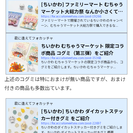
[ちいかわ] ファミリーマート むちゃう
マーケット大総力祭 なんか小さくてか
https://focacciatomeetyou.com/post-19266
わいい...
ファミリーマートで開催されているちいかわのキャンペ
ーン、むちゃうマーケット大総力祭で購入できるな...
君に逢えてフォカッチャ
ちいかわ むちゃうマーケット 限定コラ
ボ商品 コグミ（第三弾）をご紹介
https://focacciatomeetyou.com/post-35368
ちいかわ むちゃうマーケットの限定コラボ商品から、コ
グミをご紹介します。ちいかわ むちゃうマーケッ...
上述のコグミは特におまけが無い商品ですが、おまけ
付きの商品も多数出ています。
君に逢えてフォカッチャ
[ちいかわ] ちいかわ ダイカットステッ
カー付きグミ をご紹介
https://focacciatomeetyou.com/post-22697
ちいかわのダイカットステッカー付きグミをご紹介しま
す。ちいかわ ダイカットステッカー付きグミ 概要...