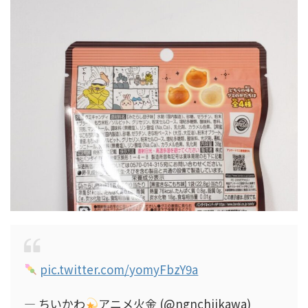
pic.twitter.com/yomyFbzY9a
— ちいかわ
アニメ火金 (@ngnchiikawa)