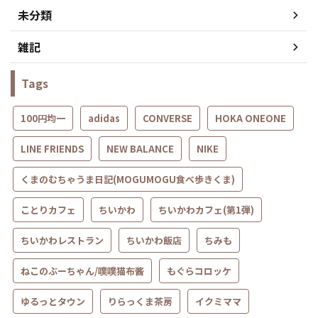
未分類
雑記
Tags
100円均一
adidas
CONVERSE
HOKA ONEONE
LINE FRIENDS
NEW BALANCE
NIKE
くまのむちゃうま日記(MOGUMOGU食べ歩きくま)
ことりカフェ
ちいかわ
ちいかわカフェ(第1弾)
ちいかわレストラン
ちいかわ飯店
ちみも
ねこのぶーちゃん/噗噗猫布酱
もぐらコロッケ
ゆるっとタウン
りらっくま茶房
イクミママ