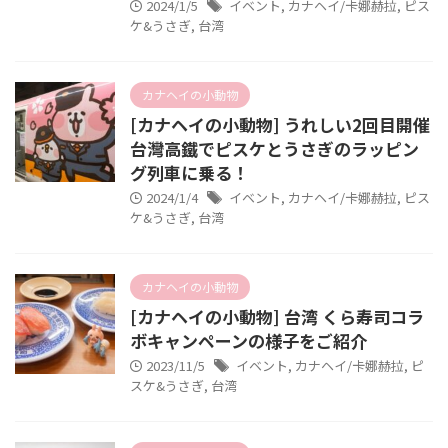
2024/1/5
イベント
,
カナヘイ/卡娜赫拉
,
ピス
ケ&うさぎ
,
台湾
カナヘイの小動物
[カナヘイの小動物] うれしい2回目開催
台灣高鐵でピスケとうさぎのラッピン
グ列車に乗る！
2024/1/4
イベント
,
カナヘイ/卡娜赫拉
,
ピス
ケ&うさぎ
,
台湾
カナヘイの小動物
[カナヘイの小動物] 台湾 くら寿司コラ
ボキャンペーンの様子をご紹介
2023/11/5
イベント
,
カナヘイ/卡娜赫拉
,
ピ
スケ&うさぎ
,
台湾