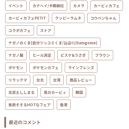
イベント
カナヘイ/卡娜赫拉
カメラ
カービィカフェ
カービィカフェPETIT
クッピーラムネ
コウペンちゃん
コラボカフェ
ストア
ナガノのくま(自分ツッコミくま/담곰이/Damgome)
ナガノ展
ヒール測定
ピスケ&うさぎ
ブラウン
ポケモン
ポケモンカフェ
ラインフレンズ
リラックマ
台北
台湾
商品レビュー
志武士ししまる
星のカービィ
韓国
食欲そそるHOTなフェア
香港
最近のコメント