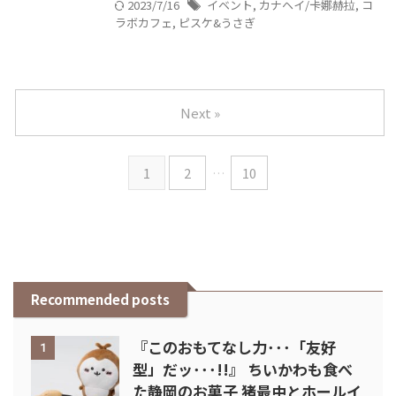
2023/7/16
イベント
,
カナヘイ/卡娜赫拉
,
コ
ラボカフェ
,
ピスケ&うさぎ
Next »
1
2
…
10
Recommended posts
『このおもてなし力･･･「友好
1
型」だッ･･･!!』 ちいかわも食べ
た静岡のお菓子 猪最中とホールイ