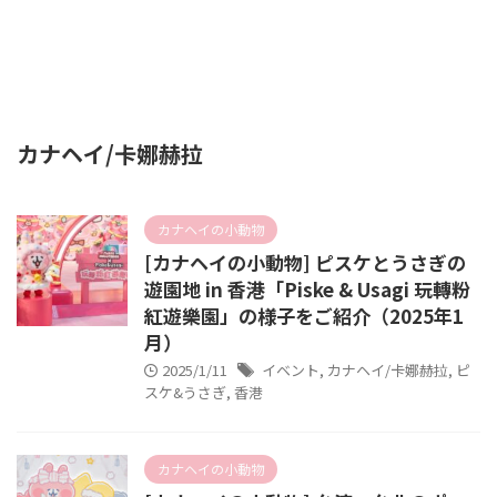
カナヘイ/卡娜赫拉
カナヘイの小動物
[カナヘイの小動物] ピスケとうさぎの
遊園地 in 香港「Piske & Usagi 玩轉粉
紅遊樂園」の様子をご紹介（2025年1
月）
2025/1/11
イベント
,
カナヘイ/卡娜赫拉
,
ピ
スケ&うさぎ
,
香港
カナヘイの小動物