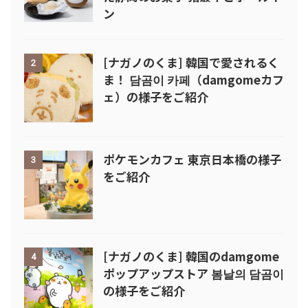
ン
[ナガノのくま] 韓国で愛されるく
2
ま！ 담곰이 카페（damgomeカフ
ェ）の様子をご紹介
ポケモンカフェ 東京日本橋の様子
3
をご紹介
[ナガノのくま] 韓国のdamgome
4
ポップアップストア 봄날의 담곰이
の様子をご紹介