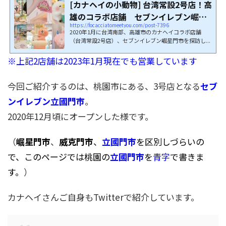
[カナヘイの小動物] 台湾常設2号店！高
雄のコラボ店舗 セブンイレブン崛星
https://focacciatomeetyou.com/post-7396
門市
2020年1月に台湾南部、高雄市のカナヘイコラボ店舗
（台湾常設2号店）、セブンイレブン崛星門市を探訪し...
※上記2店舗は2023年1月現在でも営業しています
今回ご紹介するのは、桃園市にある、3号店となる
セブ
ンイレブン立國門市
。
2020年12月頃にオープンした様です。
（
崛星門市
、
威克門市
、
立國門市
を区
別しづらいの
で、このページでは桃園の
立國門市
を
青字
で書きま
す。
）
カナヘイさんご自身もTwitterで紹介しています。