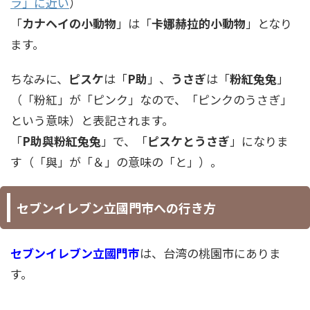
ラ」に近い
）
「
カナヘイの小動物
」は「
卡娜赫拉的小動物
」となり
ます。
ちなみに、
ピスケ
は「
P助
」、
うさぎ
は「
粉紅兔兔
」
（「粉紅」が「ピンク」なので、「ピンクのうさぎ」
という意味）と表記されます。
「
P助與粉紅兔兔
」で、「
ピスケとうさぎ
」になりま
す（「與」が「＆」の意味の「と」）。
セブンイレブン
立國門市
への行き方
セブンイレブン立國門市
は、台湾の桃園市にありま
す。