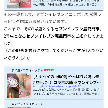
2020年1月に、日本でも2019年に開催されたカナヘイ展
の台湾版、「卡娜赫拉展」を探訪しました。日本版か...
その一環として、セブンイレブンとコラボした常設ラ
ッピング店舗も展開されています。
これまで、その1号店とな
る
セブンイレブン威克門市、
2号店となる
セブンイレブン崛星門市
をご紹介してきま
した。
（この記事を参考に訪問してくださった方が1人でもい
たらうれしい
）
君に逢えてフォカッチャ
1 Pocket
[カナヘイの小動物] やっぱり台湾は聖
地だった！ コラボ店舗 セブンイレブン
https://focacciatomeetyou.com/post-7187
威克門...
2020年1月に台湾のカナヘイコラボ店舗（常設）、セブ
ンイレブン威克門市を探訪してきました。普通に営業...
君に逢えてフォカッチャ